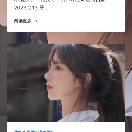
2023.2.13 壁…
野
阅读更多
草
滩
上
动
人
的
眼
神，
是
连
衣
裙
的
女
孩