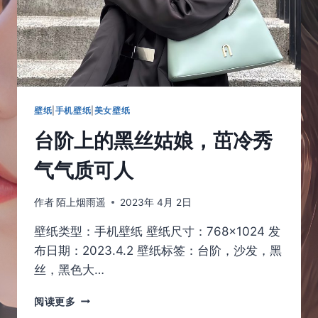
爱
姑
娘
壁纸
|
手机壁纸
|
美女壁纸
台阶上的黑丝姑娘，茁冷秀
气气质可人
作者
陌上烟雨遥
2023年 4月 2日
壁纸类型：手机壁纸 壁纸尺寸：768×1024 发
布日期：2023.4.2 壁纸标签：台阶，沙发，黑
丝，黑色大…
台
阅读更多
阶