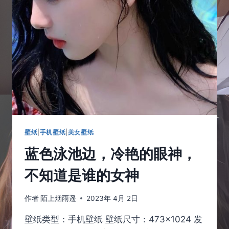
裙，
如
宴
会
里
的
公
主
一
样
美
丽
壁纸
|
手机壁纸
|
美女壁纸
蓝色泳池边，冷艳的眼神，
不知道是谁的女神
作者
陌上烟雨遥
2023年 4月 2日
壁纸类型：手机壁纸 壁纸尺寸：473×1024 发