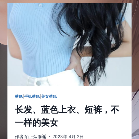
复
古
碎
花
吊
带
长
裙
美
女
壁纸
|
手机壁纸
|
美女壁纸
长发、蓝色上衣、短裤，不
一样的美女
作者
陌上烟雨遥
2023年 4月 2日