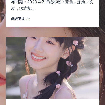
布日期：2023.4.2 壁纸标签：蓝色，泳池，长
发，法式复…
蓝
阅读更多
色
泳
池
边，
冷
艳
的
眼
神，
不
知
道
是
谁
的
女
神