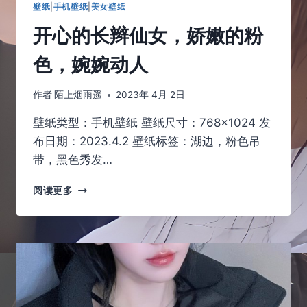
壁纸
|
手机壁纸
|
美女壁纸
开心的长辫仙女，娇嫩的粉
色，婉婉动人
作者
陌上烟雨遥
2023年 4月 2日
壁纸类型：手机壁纸 壁纸尺寸：768×1024 发
布日期：2023.4.2 壁纸标签：湖边，粉色吊
带，黑色秀发…
开
阅读更多
心
的
长
辫
仙
女，
娇
嫩