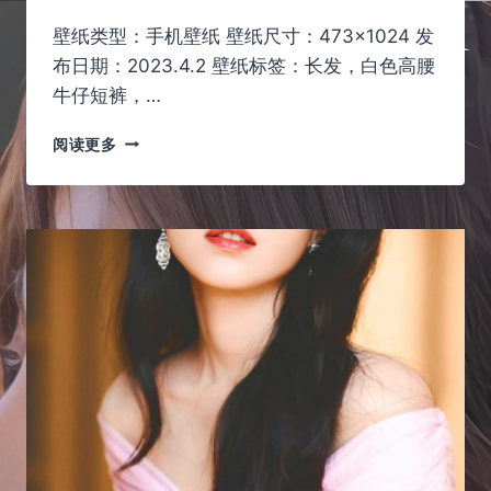
壁纸类型：手机壁纸 壁纸尺寸：473×1024 发
布日期：2023.4.2 壁纸标签：长发，白色高腰
牛仔短裤，…
长
阅读更多
发、
蓝
色
上
衣、
短
裤，
不
一
样
的
美
女