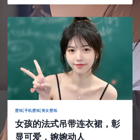
上
的
黑
丝
姑
娘，
茁
冷
秀
气
气
质
可
人
壁纸
|
手机壁纸
|
美女壁纸
女孩的法式吊带连衣裙，彰
显可爱，婉婉动人