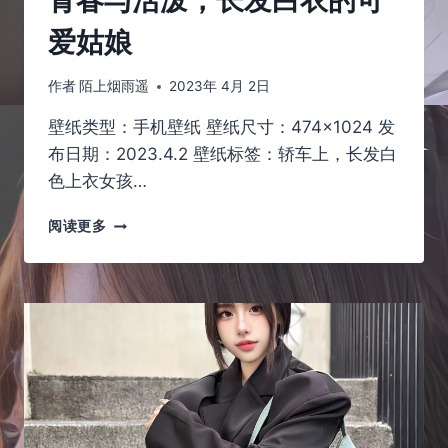
爱姑娘
作者
陌上烟雨遥
2023年 4月 2日
壁纸类型：手机壁纸 壁纸尺寸：474×1024 发
布日期：2023.4.2 壁纸标签：轿车上，长发白
色上衣女孩…
青
阅读更多
春
与
活
泼，
长
发
白
衣
的
可