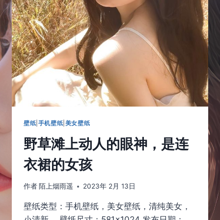
话，
那
一
定
是
甜
甜
的
味
道
壁纸
|
手机壁纸
|
美女壁纸
野草滩上动人的眼神，是连
衣裙的女孩
作者
陌上烟雨遥
2023年 2月 13日
壁纸类型：手机壁纸，美女壁纸，清纯美女，
小清新， 壁纸尺寸：581×1024 发布日期：