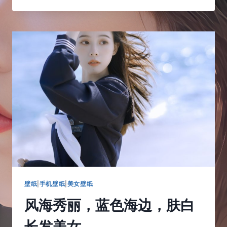
双
长
长
的
马
尾，
也
不
知
道
是
谁
家
的
可
爱
女
孩
壁纸
|
手机壁纸
|
美女壁纸
风海秀丽，蓝色海边，肤白
长发美女