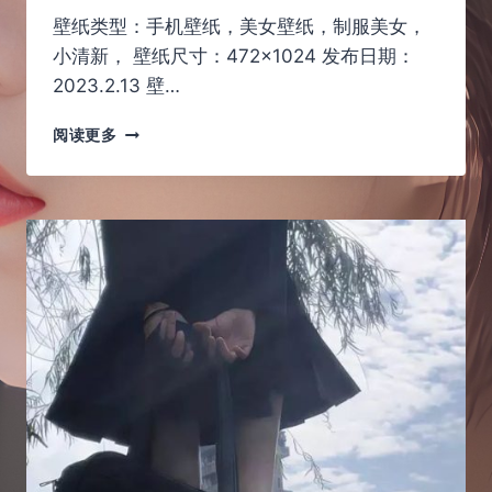
壁纸类型：手机壁纸，美女壁纸，制服美女，
小清新， 壁纸尺寸：472×1024 发布日期：
2023.2.13 壁…
白
阅读更多
云
与
青
春
的
暧
昧，
制
服，
短
发
与
美
女