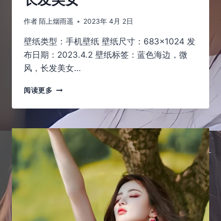
作者
陌上烟雨遥
2023年 4月 2日
壁纸类型：手机壁纸 壁纸尺寸：683×1024 发
布日期：2023.4.2 壁纸标签：蓝色海边，微
风，长发美女…
风
阅读更多
海
秀
丽，
蓝
色
海
边，
肤
白
长
发
美