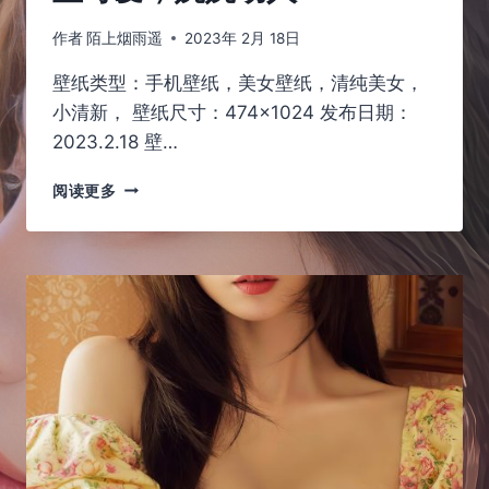
作者
陌上烟雨遥
2023年 2月 18日
壁纸类型：手机壁纸，美女壁纸，清纯美女，
小清新， 壁纸尺寸：474×1024 发布日期：
2023.2.18 壁…
女
阅读更多
孩
的
法
式
吊
带
连
衣
裙，
彰
显
可
爱，