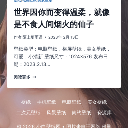
壁纸
|
电脑壁纸
|
美女壁纸
世界因你而变得温柔，就像
是不食人间烟火的仙子
作者
陌上烟雨遥
2023年 2月 13日
壁纸类型：电脑壁纸，横屏壁纸，美女壁纸，
可爱，小清新 壁纸尺寸：1024×576 发布日
期：2023.2.13…
世
阅读更多
界
因
你
而
壁纸
手机壁纸
电脑壁纸
美女壁纸
变
得
二次元壁纸
风景壁纸
简约壁纸
资源库
温
柔，
© 2026 小白壁纸网 • 图片来自于网络 侵删