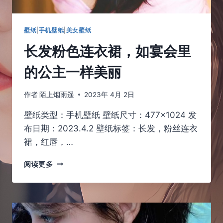
壁纸
|
手机壁纸
|
美女壁纸
长发粉色连衣裙，如宴会里
的公主一样美丽
作者
陌上烟雨遥
2023年 4月 2日
壁纸类型：手机壁纸 壁纸尺寸：477×1024 发
布日期：2023.4.2 壁纸标签：长发，粉丝连衣
裙，红唇，…
长
阅读更多
发
粉
色
连
衣