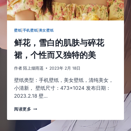
婉
婉
动
人
壁纸
|
手机壁纸
|
美女壁纸
鲜花，雪白的肌肤与碎花
裙，个性而又独特的美
作者
陌上烟雨遥
2023年 2月 18日
壁纸类型：手机壁纸，美女壁纸，清纯美女，
小清新， 壁纸尺寸：473×1024 发布日期：
2023.2.18 壁…
鲜
阅读更多
花，
雪
白