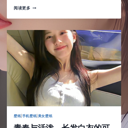
黑
阅读更多
色
吊
带
与
浅
浅
粉
色
口
红，
更
显
得
柔
弱
可
爱
了
壁纸
|
手机壁纸
|
美女壁纸
青春与活泼，长发白衣的可