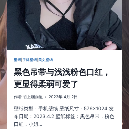
的
粉
色，
婉
婉
动
人
壁纸
|
手机壁纸
|
美女壁纸
黑色吊带与浅浅粉色口红，
更显得柔弱可爱了
作者
陌上烟雨遥
2023年 4月 2日
壁纸类型：手机壁纸 壁纸尺寸：576×1024 发
布日期：2023.4.2 壁纸标签：黑色吊带，粉色
口红，小姐…