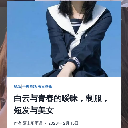
的
肌
肤
与
碎
花
裙，
个
性
而
又
独
特
的
美
壁纸
|
手机壁纸
|
美女壁纸
白云与青春的暧昧，制服，
短发与美女
作者
陌上烟雨遥
2023年 2月 15日