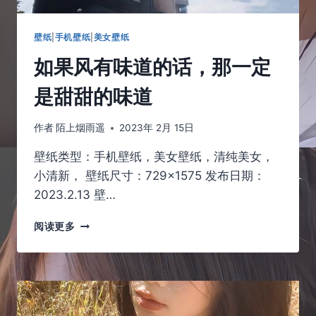
壁纸
|
手机壁纸
|
美女壁纸
如果风有味道的话，那一定
是甜甜的味道
作者
陌上烟雨遥
2023年 2月 15日
壁纸类型：手机壁纸，美女壁纸，清纯美女，
小清新， 壁纸尺寸：729×1575 发布日期：
2023.2.13 壁…
如
阅读更多
果
风
有
味
道
的